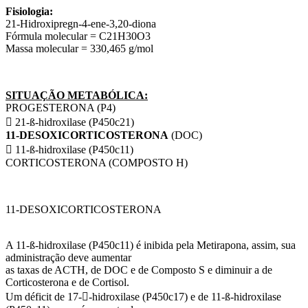
Fisiologia:
21-Hidroxipregn-4-ene-3,20-diona
Fórmula molecular = C21H30O3
Massa molecular = 330,465 g/mol
SITUAÇÃO METABÓLICA:
PROGESTERONA (P4)
 21-ß-hidroxilase (P450c21)
11-DESOXICORTICOSTERONA
(DOC)
 11-ß-hidroxilase (P450c11)
CORTICOSTERONA (COMPOSTO H)
11-DESOXICORTICOSTERONA
A 11-ß-hidroxilase (P450c11) é inibida pela Metirapona, assim, sua
administração deve aumentar
as taxas de ACTH, de DOC e de Composto S e diminuir a de
Corticosterona e de Cortisol.
Um déficit de 17--hidroxilase (P450c17) e de 11-ß-hidroxilase