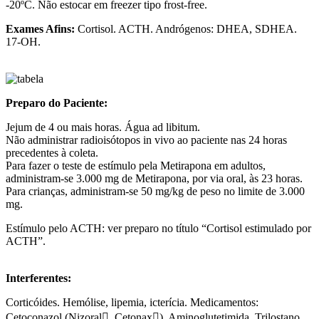
-20ºC. Não estocar em freezer tipo frost-free.
Exames Afins:
Cortisol. ACTH. Andrógenos: DHEA, SDHEA.
17-OH.
Preparo do Paciente:
Jejum de 4 ou mais horas. Água ad libitum.
Não administrar radioisótopos in vivo ao paciente nas 24 horas
precedentes à coleta.
Para fazer o teste de estímulo pela Metirapona em adultos,
administram-se 3.000 mg de Metirapona, por via oral, às 23 horas.
Para crianças, administram-se 50 mg/kg de peso no limite de 3.000
mg.
Estímulo pelo ACTH: ver preparo no título “Cortisol estimulado por
ACTH”.
Interferentes:
Corticóides. Hemólise, lipemia, icterícia. Medicamentos:
Cetoconazol (Nizoral, Cetonax), Aminoglutetimida, Trilostano,