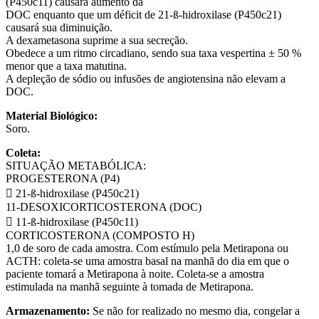
(P450c11) causará aumento da
DOC enquanto que um déficit de 21-ß-hidroxilase (P450c21)
causará sua diminuição.
A dexametasona suprime a sua secreção.
Obedece a um ritmo circadiano, sendo sua taxa vespertina ± 50 %
menor que a taxa matutina.
A depleção de sódio ou infusões de angiotensina não elevam a
DOC.
Material Biológico:
Soro.
Coleta:
SITUAÇÃO METABÓLICA:
PROGESTERONA (P4)
 21-ß-hidroxilase (P450c21)
11-DESOXICORTICOSTERONA (DOC)
 11-ß-hidroxilase (P450c11)
CORTICOSTERONA (COMPOSTO H)
1,0 de soro de cada amostra. Com estímulo pela Metirapona ou
ACTH: coleta-se uma amostra basal na manhã do dia em que o
paciente tomará a Metirapona à noite. Coleta-se a amostra
estimulada na manhã seguinte à tomada de Metirapona.
Armazenamento:
Se não for realizado no mesmo dia, congelar a