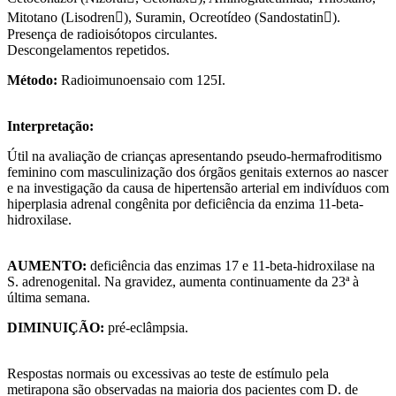
Mitotano (Lisodren), Suramin, Ocreotídeo (Sandostatin).
Presença de radioisótopos circulantes.
Descongelamentos repetidos.
Método:
Radioimunoensaio com 125I.
Interpretação:
Útil na avaliação de crianças apresentando pseudo-hermafroditismo
feminino com masculinização dos órgãos genitais externos ao nascer
e na investigação da causa de hipertensão arterial em indivíduos com
hiperplasia adrenal congênita por deficiência da enzima 11-beta-
hidroxilase.
AUMENTO:
deficiência das enzimas 17 e 11-beta-hidroxilase na
S. adrenogenital. Na gravidez, aumenta continuamente da 23ª à
última semana.
DIMINUIÇÃO:
pré-eclâmpsia.
Respostas normais ou excessivas ao teste de estímulo pela
metirapona são observadas na maioria dos pacientes com D. de