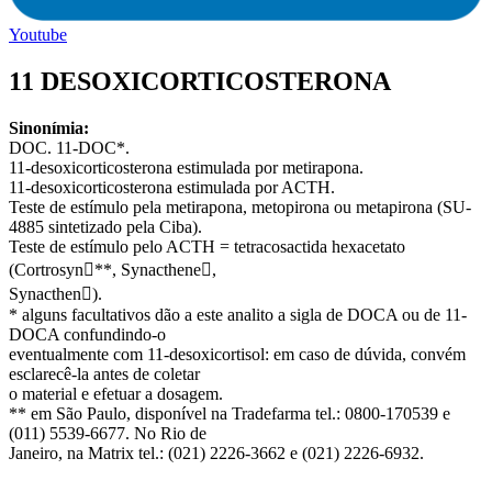
Youtube
11 DESOXICORTICOSTERONA
Sinonímia:
DOC. 11-DOC*.
11-desoxicorticosterona estimulada por metirapona.
11-desoxicorticosterona estimulada por ACTH.
Teste de estímulo pela metirapona, metopirona ou metapirona (SU-
4885 sintetizado pela Ciba).
Teste de estímulo pelo ACTH = tetracosactida hexacetato
(Cortrosyn**, Synacthene,
Synacthen).
* alguns facultativos dão a este analito a sigla de DOCA ou de 11-
DOCA confundindo-o
eventualmente com 11-desoxicortisol: em caso de dúvida, convém
esclarecê-la antes de coletar
o material e efetuar a dosagem.
** em São Paulo, disponível na Tradefarma tel.: 0800-170539 e
(011) 5539-6677. No Rio de
Janeiro, na Matrix tel.: (021) 2226-3662 e (021) 2226-6932.