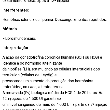
exatamente 8 horas após a 12ª injeção.
Interferentes
:
Hemólise, icterícia ou lipemia. Descongelamentos repetidos.
Método
:
Fluoroimunoensaio.
Interpretação
:
A ação da gonadotrofina coriônica humana (GCH ou HCG) é
idêntica à do hormônio luteinizante
da hipófise (LH), estimulando as células intersticiais dos
testículos (células de Leydig) e
provocando um aumento da produção dos hormônios
esteróides, no caso, a testosterona.
A meia-vida (t½) biológica média da HCG é de 20 horas. As
12 injeções de 1.500 UI garantirão
um nível sanguíneo de mais de 4.000 UI, a partir da 7ª injeção