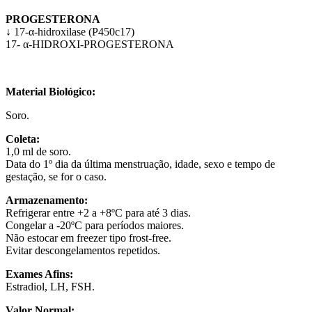
PROGESTERONA
↓ 17-α-hidroxilase (P450c17)
17- α-HIDROXI-PROGESTERONA
Material Biológico:
Soro.
Coleta:
1,0 ml de soro.
Data do 1º dia da última menstruação, idade, sexo e tempo de
gestação, se for o caso.
Armazenamento:
Refrigerar entre +2 a +8ºC para até 3 dias.
Congelar a -20ºC para períodos maiores.
Não estocar em freezer tipo frost-free.
Evitar descongelamentos repetidos.
Exames Afins:
Estradiol, LH, FSH.
Valor Normal: