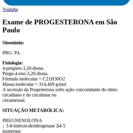
Youtube
Exame de PROGESTERONA em São
Paulo
Sinonímia:
PRG. P4.
Fisiologia:
4-pregnen-3,20-diona.
Pregn-4-eno-3,20-diona.
Fórmula molecular = C21H30O2
Massa molecular = 314,469 g/mol
A secreção da Progesterona sofre ação concomitante do ritmo
circadiano e do circalunar ou
circamensal.
SITUAÇÃO METABÓLICA:
PREGNENOLONA
↓ 3-ß-hidroxi-desidrogenase Δ4-5
isomerase