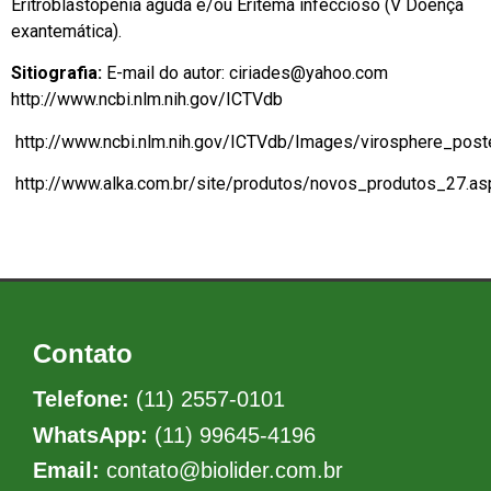
Eritroblastopenia aguda e/ou Eritema infeccioso (V Doença
exantemática).
Sitiografia:
E-mail do autor: ciriades@yahoo.com
http://www.ncbi.nlm.nih.gov/ICTVdb
http://www.ncbi.nlm.nih.gov/ICTVdb/Images/virosphere_post
http://www.alka.com.br/site/produtos/novos_produtos_27.as
Contato
Telefone:
(11) 2557-0101
WhatsApp:
(11) 99645-4196
Email:
contato@biolider.com.br