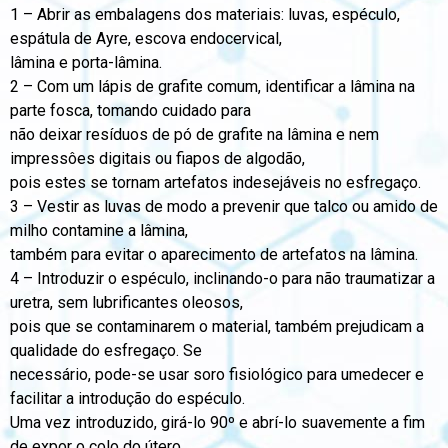
1 – Abrir as embalagens dos materiais: luvas, espéculo,
espátula de Ayre, escova endocervical,
lâmina e porta-lâmina.
2 – Com um lápis de grafite comum, identificar a lâmina na
parte fosca, tomando cuidado para
não deixar resíduos de pó de grafite na lâmina e nem
impressôes digitais ou fiapos de algodão,
pois estes se tornam artefatos indesejáveis no esfregaço.
3 – Vestir as luvas de modo a prevenir que talco ou amido de
milho contamine a lâmina,
também para evitar o aparecimento de artefatos na lâmina.
4 – Introduzir o espéculo, inclinando-o para não traumatizar a
uretra, sem lubrificantes oleosos,
pois que se contaminarem o material, também prejudicam a
qualidade do esfregaço. Se
necessário, pode-se usar soro fisiológico para umedecer e
facilitar a introdução do espéculo.
Uma vez introduzido, girá-lo 90º e abrí-lo suavemente a fim
de expor o colo do útero.