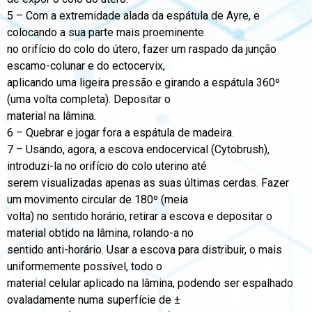
5 – Com a extremidade alada da espátula de Ayre, e
colocando a sua parte mais proeminente
no orifício do colo do útero, fazer um raspado da junção
escamo-colunar e do ectocervix,
aplicando uma ligeira pressão e girando a espátula 360º
(uma volta completa). Depositar o
material na lâmina.
6 – Quebrar e jogar fora a espátula de madeira.
7 – Usando, agora, a escova endocervical (Cytobrush),
introduzi-la no orifício do colo uterino até
serem visualizadas apenas as suas últimas cerdas. Fazer
um movimento circular de 180º (meia
volta) no sentido horário, retirar a escova e depositar o
material obtido na lâmina, rolando-a no
sentido anti-horário. Usar a escova para distribuir, o mais
uniformemente possível, todo o
material celular aplicado na lâmina, podendo ser espalhado
ovaladamente numa superfície de ±