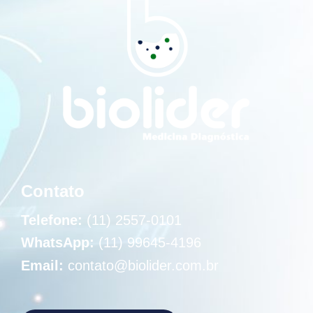
Contato
Telefone:
(11) 2557-0101
WhatsApp:
(11) 99645-4196
Email:
contato@biolider.com.br