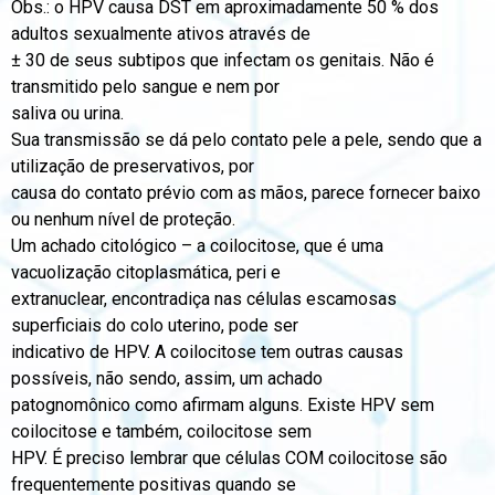
Obs.: o HPV causa DST em aproximadamente 50 % dos
adultos sexualmente ativos através de
± 30 de seus subtipos que infectam os genitais. Não é
transmitido pelo sangue e nem por
saliva ou urina.
Sua transmissão se dá pelo contato pele a pele, sendo que a
utilização de preservativos, por
causa do contato prévio com as mãos, parece fornecer baixo
ou nenhum nível de proteção.
Um achado citológico – a coilocitose, que é uma
vacuolização citoplasmática, peri e
extranuclear, encontradiça nas células escamosas
superficiais do colo uterino, pode ser
indicativo de HPV. A coilocitose tem outras causas
possíveis, não sendo, assim, um achado
patognomônico como afirmam alguns. Existe HPV sem
coilocitose e também, coilocitose sem
HPV. É preciso lembrar que células COM coilocitose são
frequentemente positivas quando se