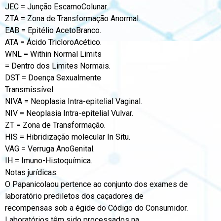
JEC = Junção EscamoColunar.
ZTA = Zona de Transformação Anormal.
EAB = Epitélio AcetoBranco.
ATA = Ácido TricloroAcético.
WNL = Within Normal Limits
= Dentro dos Limites Normais.
DST = Doença Sexualmente
Transmissível.
NIVA = Neoplasia Intra-epitelial Vaginal.
NIV = Neoplasia Intra-epitelial Vulvar.
ZT = Zona de Transformação.
HIS = Hibridização molecular In Situ.
VAG = Verruga AnoGenital.
IH = Imuno-Histoquímica.
Notas jurídicas:
O Papanicolaou pertence ao conjunto dos exames de
laboratório prediletos dos caçadores de
recompensas sob a égide do Código do Consumidor.
Laboratórios têm sido processados na