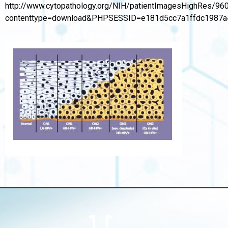
http://www.cytopathology.org/NIH/patientImagesHighRes/960
contenttype=download&PHPSESSID=e181d5cc7a1ffdc1987