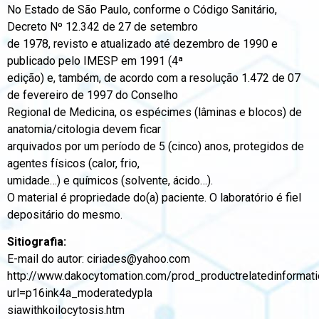
No Estado de São Paulo, conforme o Código Sanitário,
Decreto Nº 12.342 de 27 de setembro
de 1978, revisto e atualizado até dezembro de 1990 e
publicado pelo IMESP em 1991 (4ª
edição) e, também, de acordo com a resolução 1.472 de 07
de fevereiro de 1997 do Conselho
Regional de Medicina, os espécimes (lâminas e blocos) de
anatomia/citologia devem ficar
arquivados por um período de 5 (cinco) anos, protegidos de
agentes físicos (calor, frio,
umidade…) e químicos (solvente, ácido…).
O material é propriedade do(a) paciente. O laboratório é fiel
depositário do mesmo.
Sitiografia:
E-mail do autor: ciriades@yahoo.com
http://www.dakocytomation.com/prod_productrelatedinformat
url=p16ink4a_moderatedypla
siawithkoilocytosis.htm