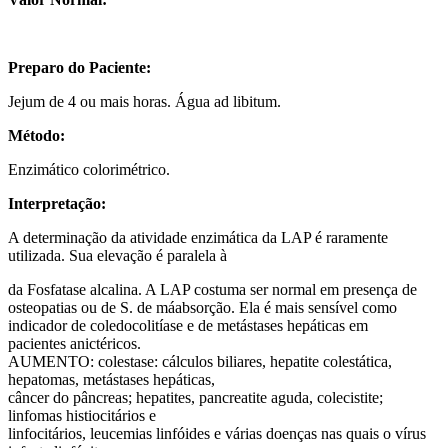
Preparo do Paciente:
Jejum de 4 ou mais horas. Água ad libitum.
Método:
Enzimático colorimétrico.
Interpretação:
A determinação da atividade enzimática da LAP é raramente
utilizada. Sua elevação é paralela à
da Fosfatase alcalina. A LAP costuma ser normal em presença de
osteopatias ou de S. de máabsorção. Ela é mais sensível como
indicador de coledocolitíase e de metástases hepáticas em
pacientes anictéricos.
AUMENTO: colestase: cálculos biliares, hepatite colestática,
hepatomas, metástases hepáticas,
câncer do pâncreas; hepatites, pancreatite aguda, colecistite;
linfomas histiocitários e
linfocitários, leucemias linfóides e várias doenças nas quais o vírus