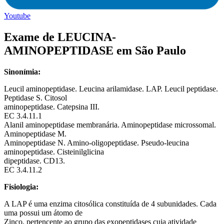
Youtube
Exame de LEUCINA-
AMINOPEPTIDASE em São Paulo
Sinonímia:
Leucil aminopeptidase. Leucina arilamidase. LAP. Leucil peptidase.
Peptidase S. Citosol
aminopeptidase. Catepsina III.
EC 3.4.11.1
Alanil aminopeptidase membranária. Aminopeptidase microssomal.
Aminopeptidase M.
Aminopeptidase N. Amino-oligopeptidase. Pseudo-leucina
aminopeptidase. Cisteinilglicina
dipeptidase. CD13.
EC 3.4.11.2
Fisiologia:
A LAP é uma enzima citosólica constituída de 4 subunidades. Cada
uma possui um átomo de
Zinco, pertencente ao grupo das exopeptidases cuja atividade