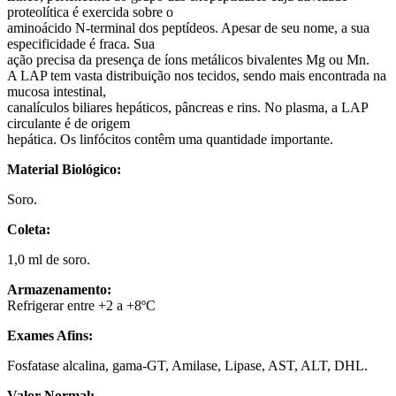
proteolítica é exercida sobre o
aminoácido N-terminal dos peptídeos. Apesar de seu nome, a sua
especificidade é fraca. Sua
ação precisa da presença de íons metálicos bivalentes Mg ou Mn.
A LAP tem vasta distribuição nos tecidos, sendo mais encontrada na
mucosa intestinal,
canalículos biliares hepáticos, pâncreas e rins. No plasma, a LAP
circulante é de origem
hepática. Os linfócitos contêm uma quantidade importante.
Material Biológico:
Soro.
Coleta:
1,0 ml de soro.
Armazenamento:
Refrigerar entre +2 a +8ºC
Exames Afins:
Fosfatase alcalina, gama-GT, Amilase, Lipase, AST, ALT, DHL.
Valor Normal: