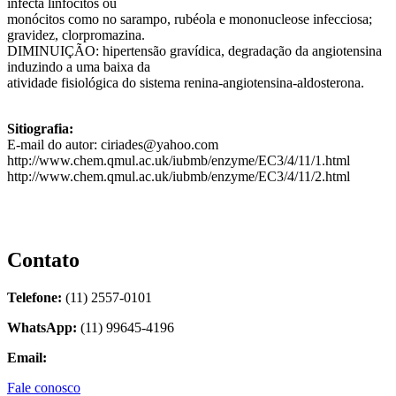
infecta linfócitos ou
monócitos como no sarampo, rubéola e mononucleose infecciosa;
gravidez, clorpromazina.
DIMINUIÇÃO: hipertensão gravídica, degradação da angiotensina
induzindo a uma baixa da
atividade fisiológica do sistema renina-angiotensina-aldosterona.
Sitiografia:
E-mail do autor: ciriades@yahoo.com
http://www.chem.qmul.ac.uk/iubmb/enzyme/EC3/4/11/1.html
http://www.chem.qmul.ac.uk/iubmb/enzyme/EC3/4/11/2.html
Contato
Telefone:
(11) 2557-0101
WhatsApp:
(11) 99645-4196
Email:
contato@biolider.com.br
Fale conosco