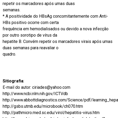
repetir os marcadores após umas duas
semanas.
* A positividade do HBsAg concomitantemente com Anti-
HBs positivo ocorre com certa
frequência em hemodialisados ou devido a nova infecção
por outro sorotipo de vírus da
hepatite B. Convém repetir os marcadores virais após umas
duas semanas para reavaliar o
quadro.
Sitiografia
:
E-mail do autor: ciriades@yahoo.com
http://www.ncbi.nlm.nih.gov/ICTVdb
http://www.abbottdiagnostics.com/Science/pdf/learning_hepat
http://gsbs.utmb.edu/microbook/ch070.htm
http://pathmicro.med.sc.edu/virol/hepatitis-virus.htm