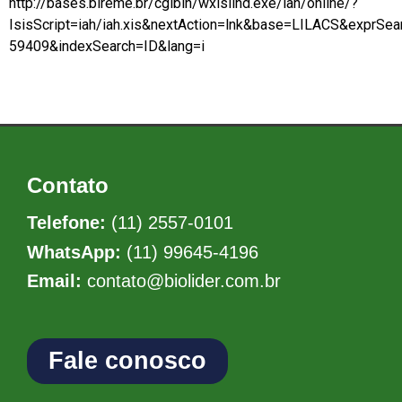
http://bases.bireme.br/cgibin/wxislind.exe/iah/online/?
IsisScript=iah/iah.xis&nextAction=lnk&base=LILACS&exprSea
59409&indexSearch=ID&lang=i
Contato
Telefone:
(11) 2557-0101
WhatsApp:
(11) 99645-4196
Email:
contato@biolider.com.br
Fale conosco