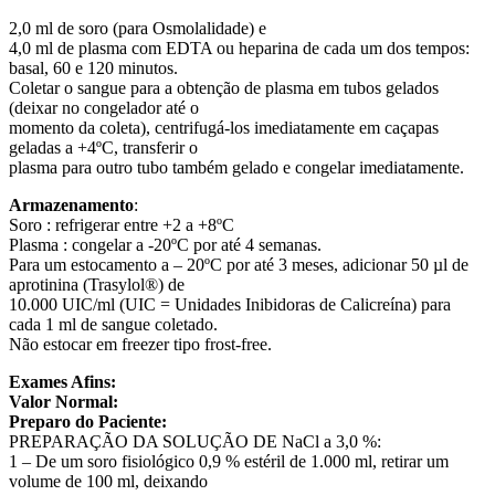
2,0 ml de soro (para Osmolalidade) e
4,0 ml de plasma com EDTA ou heparina de cada um dos tempos:
basal, 60 e 120 minutos.
Coletar o sangue para a obtenção de plasma em tubos gelados
(deixar no congelador até o
momento da coleta), centrifugá-los imediatamente em caçapas
geladas a +4ºC, transferir o
plasma para outro tubo também gelado e congelar imediatamente.
Armazenamento
:
Soro : refrigerar entre +2 a +8ºC
Plasma : congelar a -20ºC por até 4 semanas.
Para um estocamento a – 20ºC por até 3 meses, adicionar 50 µl de
aprotinina (Trasylol®) de
10.000 UIC/ml (UIC = Unidades Inibidoras de Calicreína) para
cada 1 ml de sangue coletado.
Não estocar em freezer tipo frost-free.
Exames Afins:
Valor Normal:
Preparo do Paciente:
PREPARAÇÃO DA SOLUÇÃO DE NaCl a 3,0 %:
1 – De um soro fisiológico 0,9 % estéril de 1.000 ml, retirar um
volume de 100 ml, deixando