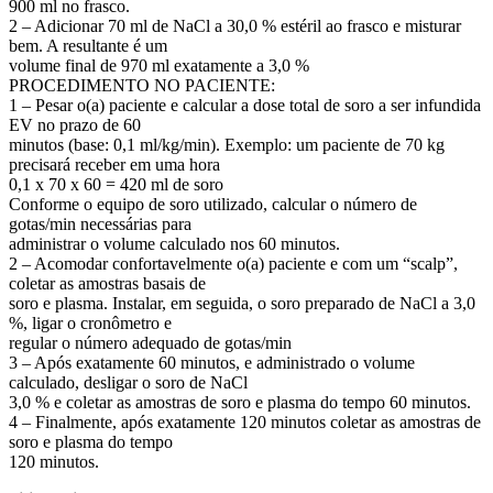
900 ml no frasco.
2 – Adicionar 70 ml de NaCl a 30,0 % estéril ao frasco e misturar
bem. A resultante é um
volume final de 970 ml exatamente a 3,0 %
PROCEDIMENTO NO PACIENTE:
1 – Pesar o(a) paciente e calcular a dose total de soro a ser infundida
EV no prazo de 60
minutos (base: 0,1 ml/kg/min). Exemplo: um paciente de 70 kg
precisará receber em uma hora
0,1 x 70 x 60 = 420 ml de soro
Conforme o equipo de soro utilizado, calcular o número de
gotas/min necessárias para
administrar o volume calculado nos 60 minutos.
2 – Acomodar confortavelmente o(a) paciente e com um “scalp”,
coletar as amostras basais de
soro e plasma. Instalar, em seguida, o soro preparado de NaCl a 3,0
%, ligar o cronômetro e
regular o número adequado de gotas/min
3 – Após exatamente 60 minutos, e administrado o volume
calculado, desligar o soro de NaCl
3,0 % e coletar as amostras de soro e plasma do tempo 60 minutos.
4 – Finalmente, após exatamente 120 minutos coletar as amostras de
soro e plasma do tempo
120 minutos.