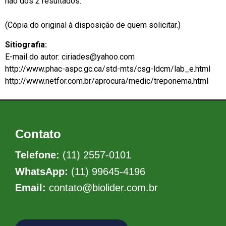
não dos 2 resultados.”
(Cópia do original à disposição de quem solicitar.)
Sitiografia:
E-mail do autor: ciriades@yahoo.com
http://www.phac-aspc.gc.ca/std-mts/csg-ldcm/lab_e.html
http://www.netfor.com.br/aprocura/medic/treponema.html
Contato
Telefone:
(11) 2557-0101
WhatsApp:
(11) 99645-4196
Email:
contato@biolider.com.br