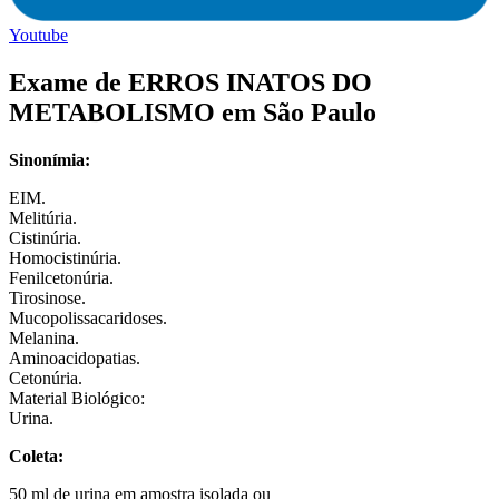
Youtube
Exame de ERROS INATOS DO
METABOLISMO em São Paulo
Sinonímia:
EIM.
Melitúria.
Cistinúria.
Homocistinúria.
Fenilcetonúria.
Tirosinose.
Mucopolissacaridoses.
Melanina.
Aminoacidopatias.
Cetonúria.
Material Biológico:
Urina.
Coleta:
50 ml de urina em amostra isolada ou