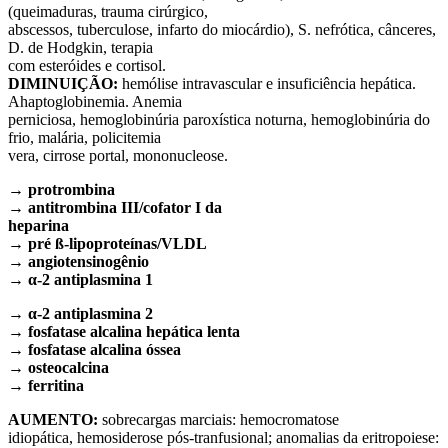
(queimaduras, trauma cirúrgico,
abscessos, tuberculose, infarto do miocárdio), S. nefrótica, cânceres,
D. de Hodgkin, terapia
com esteróides e cortisol.
DIMINUIÇÃO:
hemólise intravascular e insuficiência hepática.
Ahaptoglobinemia. Anemia
perniciosa, hemoglobinúria paroxística noturna, hemoglobinúria do
frio, malária, policitemia
vera, cirrose portal, mononucleose.
→ protrombina
→ antitrombina III/cofator I da
heparina
→ pré ß-lipoproteínas/VLDL
→ angiotensinogênio
→ α-2 antiplasmina 1
→ α-2 antiplasmina 2
→ fosfatase alcalina hepática lenta
→ fosfatase alcalina óssea
→ osteocalcina
→ ferritina
AUMENTO:
sobrecargas marciais: hemocromatose
idiopática, hemosiderose pós-tranfusional; anomalias da eritropoiese: