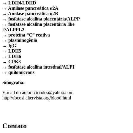
→ LDH4/LDHD
→ Amilase pancreática α2A
→ Amilase pancreática α2B
→ fosfatase alcalina placentária/ALPP
→ fosfatase alcalina placentária-like
2/ALPPL2
→ proteína “C” reativa
→ plasminogênio
→ IgG
→ LDH5
→ LDH6
→ CPK3
→ fosfatase alcalina intestinal/ALPI
→ quilomicrons
Sitiografia:
E-mail do autor: ciriades@yahoo.com
http://focosi.altervista.org/blood.html
Contato