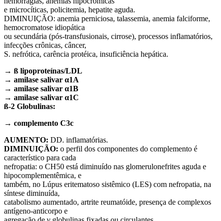
hemorragias, anemias hipocrômicas
e microcíticas, policitemia, hepatite aguda.
DIMINUIÇÃO: anemia perniciosa, talassemia, anemia falciforme,
hemocromatose idiopática
ou secundária (pós-transfusionais, cirrose), processos inflamatórios,
infecções crônicas, câncer,
S. nefrótica, carência protéica, insuficiência hepática.
→ ß lipoproteínas/LDL
→ amilase salivar α1A
→ amilase salivar α1B
→ amilase salivar α1C
ß-2 Globulinas:
→ complemento C3c
AUMENTO:
DD. inflamatórias.
DIMINUIÇÃO:
o perfil dos componentes do complemento é
característico para cada
nefropatia: o CH50 está diminuído nas glomerulonefrites aguda e
hipocomplementêmica, e
também, no Lúpus eritematoso sistêmico (LES) com nefropatia, na
síntese diminuída,
catabolismo aumentado, artrite reumatóide, presença de complexos
antígeno-anticorpo e
agregação de γ globulinas fixadas ou circulantes.