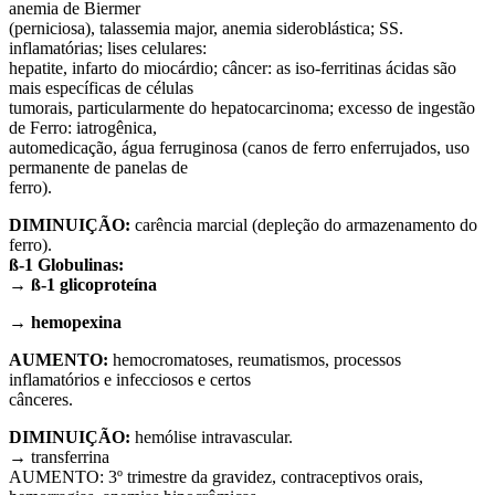
anemia de Biermer
(perniciosa), talassemia major, anemia sideroblástica; SS.
inflamatórias; lises celulares:
hepatite, infarto do miocárdio; câncer: as iso-ferritinas ácidas são
mais específicas de células
tumorais, particularmente do hepatocarcinoma; excesso de ingestão
de Ferro: iatrogênica,
automedicação, água ferruginosa (canos de ferro enferrujados, uso
permanente de panelas de
ferro).
DIMINUIÇÃO:
carência marcial (depleção do armazenamento do
ferro).
ß-1 Globulinas:
→ ß-1 glicoproteína
→ hemopexina
AUMENTO:
hemocromatoses, reumatismos, processos
inflamatórios e infecciosos e certos
cânceres.
DIMINUIÇÃO:
hemólise intravascular.
→ transferrina
AUMENTO: 3º trimestre da gravidez, contraceptivos orais,