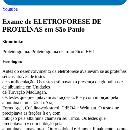
Youtube
Exame de ELETROFORESE DE
PROTEÍNAS em São Paulo
Sinonímia:
Proteinograma. Proteinograma eletroforético. EFP.
Fisiologia:
Antes do desenvolvimento da eletroforese avaliavam-se as proteínas
séricas através de testes
de sorofloculação. Os testes estimavam a presença de globulinas e
de albumina em Unidades
de Turvação MacLagan.
Os testes que precipitavam as frações α, ß e γ com inibição pela
albumina eram: Takata-Ara,
Formol-gel, Cefalina-colesterol, CdSO4 e Weltman. O teste que
precipitava as frações ß e γ com
inibição pela albumina chamava-se: Timol. Os testes que
precipitavam γ com inibição pela
albumina chamavam-se: Ouro coloidal e Hanger. Finalmente, os que