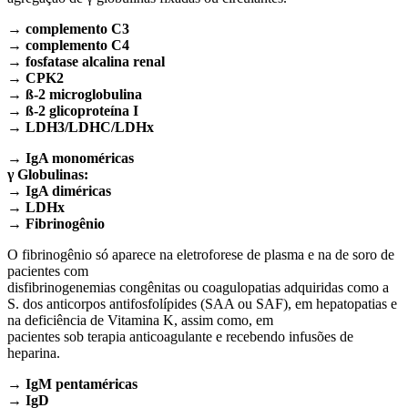
→ complemento C3
→ complemento C4
→ fosfatase alcalina renal
→ CPK2
→ ß-2 microglobulina
→ ß-2 glicoproteína I
→ LDH3/LDHC/LDHx
→ IgA monoméricas
γ Globulinas:
→ IgA diméricas
→ LDHx
→ Fibrinogênio
O fibrinogênio só aparece na eletroforese de plasma e na de soro de
pacientes com
disfibrinogenemias congênitas ou coagulopatias adquiridas como a
S. dos anticorpos antifosfolípides (SAA ou SAF), em hepatopatias e
na deficiência de Vitamina K, assim como, em
pacientes sob terapia anticoagulante e recebendo infusões de
heparina.
→ IgM pentaméricas
→ IgD