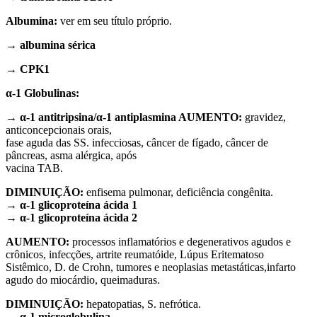
Albumina:
ver em seu título próprio.
→ albumina sérica
→ CPK1
α-1 Globulinas:
→ α-1 antitripsina/α-1 antiplasmina AUMENTO:
gravidez,
anticoncepcionais orais,
fase aguda das SS. infecciosas, câncer de fígado, câncer de
pâncreas, asma alérgica, após
vacina TAB.
DIMINUIÇÃO:
enfisema pulmonar, deficiência congênita.
→ α-1 glicoproteína ácida 1
→ α-1 glicoproteína ácida 2
A
UMENTO:
processos inflamatórios e degenerativos agudos e
crônicos, infecções, artrite
reumatóide, Lúpus Eritematoso
Sistêmico, D. de Crohn, tumores e neoplasias metastáticas,
infarto
agudo do miocárdio, queimaduras.
DIMINUIÇÃO:
hepatopatias, S. nefrótica.
→ α-1 microglobulina