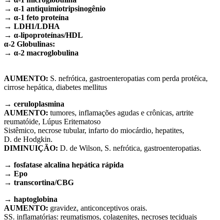
→ α-1 antiquimiotripsinogênio
→ α-1 feto proteína
→ LDH1/LDHA
→ α-lipoproteínas/HDL
α-2 Globulinas:
→ α-2 macroglobulina
AUMENTO:
S. nefrótica, gastroenteropatias com perda protéica,
cirrose hepática, diabetes mellitus
→ ceruloplasmina
AUMENTO:
tumores, inflamações agudas e crônicas, artrite
reumatóide, Lúpus Eritematoso
Sistêmico, necrose tubular, infarto do miocárdio, hepatites,
D. de Hodgkin.
DIMINUIÇÃO:
D. de Wilson, S. nefrótica, gastroenteropatias.
→ fosfatase alcalina hepática rápida
→ Epo
→ transcortina/CBG
→ haptoglobina
AUMENTO:
gravidez, anticonceptivos orais.
SS. inflamatórias: reumatismos, colagenites, necroses teciduais