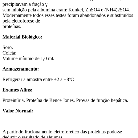
precipitavam a fração γ
sem inibição pela albumina eram: Kunkel, ZnSO4 e (NH4)2SO4.
Modernamente todos esses testes foram abandonados e substituídos
pela eletroforese de
proteínas.
Material Biológico:
Soro.
Coleta:
Volume mínimo de 1,0 ml.
Armazenamento:
Refrigerar a amostra entre +2 a +8ºC
Exames Afins:
Proteinúria, Proteína de Bence Jones, Provas de função hepática.
Valor Normal:
A partir do fracionamento eletroforético das proteínas pode-se
deduzir o resultado de algumas