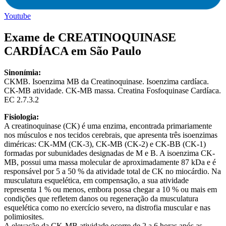
Youtube
Exame de CREATINOQUINASE
CARDÍACA em São Paulo
Sinonímia:
CKMB. Isoenzima MB da Creatinoquinase. Isoenzima cardíaca.
CK-MB atividade. CK-MB massa. Creatina Fosfoquinase Cardíaca.
EC 2.7.3.2
Fisiologia:
A creatinoquinase (CK) é uma enzima, encontrada primariamente
nos músculos e nos tecidos cerebrais, que apresenta três isoenzimas
diméricas: CK-MM (CK-3), CK-MB (CK-2) e CK-BB (CK-1)
formadas por subunidades designadas de M e B. A isoenzima CK-
MB, possui uma massa molecular de aproximadamente 87 kDa e é
responsável por 5 a 50 % da atividade total de CK no miocárdio. Na
musculatura esquelética, em compensação, a sua atividade
representa 1 % ou menos, embora possa chegar a 10 % ou mais em
condições que refletem danos ou regeneração da musculatura
esquelética como no exercício severo, na distrofia muscular e nas
polimiosites.
A elevação da CK-MB atividade ocorre de 2 a 6 horas após as