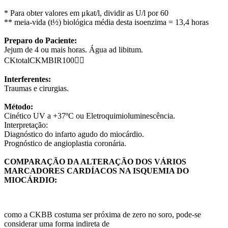
* Para obter valores em μkat/l, dividir as U/l por 60
** meia-vida (t½) biológica média desta isoenzima = 13,4 horas
Preparo do Paciente:
Jejum de 4 ou mais horas. Água ad libitum.
CKtotalCKMBIR100
Interferentes:
Traumas e cirurgias.
Método:
Cinético UV a +37ºC ou Eletroquimioluminescência.
Interpretação:
Diagnóstico do infarto agudo do miocárdio.
Prognóstico de angioplastia coronária.
COMPARAÇÃO DA ALTERAÇÃO DOS VÁRIOS
MARCADORES CARDÍACOS NA ISQUEMIA DO
MIOCÁRDIO:
como a CKBB costuma ser próxima de zero no soro, pode-se
considerar uma forma indireta de