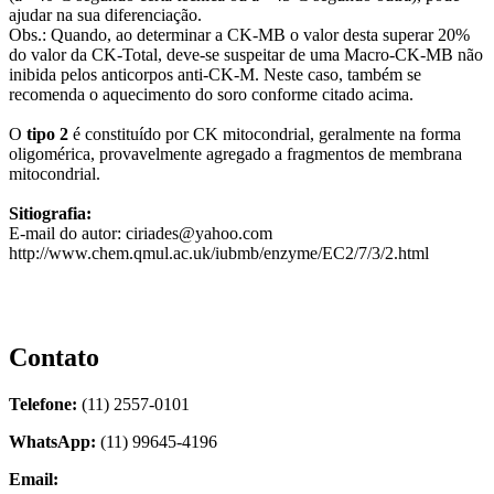
ajudar na sua diferenciação.
Obs.: Quando, ao determinar a CK-MB o valor desta superar 20%
do valor da CK-Total, deve-se suspeitar de uma Macro-CK-MB não
inibida pelos anticorpos anti-CK-M. Neste caso, também se
recomenda o aquecimento do soro conforme citado acima.
O
tipo 2
é constituído por CK mitocondrial, geralmente na forma
oligomérica, provavelmente agregado a fragmentos de membrana
mitocondrial.
Sitiografia:
E-mail do autor: ciriades@yahoo.com
http://www.chem.qmul.ac.uk/iubmb/enzyme/EC2/7/3/2.html
Contato
Telefone:
(11) 2557-0101
WhatsApp:
(11) 99645-4196
Email:
contato@biolider.com.br