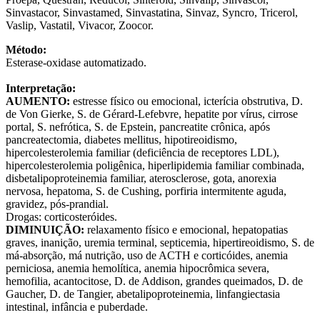
Sinvastacor, Sinvastamed, Sinvastatina, Sinvaz, Syncro, Tricerol,
Vaslip, Vastatil, Vivacor, Zoocor.
Método:
Esterase-oxidase automatizado.
Interpretação:
AUMENTO:
estresse físico ou emocional, icterícia obstrutiva, D.
de Von Gierke, S. de Gérard-Lefebvre, hepatite por vírus, cirrose
portal, S. nefrótica, S. de Epstein, pancreatite crônica, após
pancreatectomia, diabetes mellitus, hipotireoidismo,
hipercolesterolemia familiar (deficiência de receptores LDL),
hipercolesterolemia poligênica, hiperlipidemia familiar combinada,
disbetalipoproteinemia familiar, aterosclerose, gota, anorexia
nervosa, hepatoma, S. de Cushing, porfiria intermitente aguda,
gravidez, pós-prandial.
Drogas: corticosteróides.
DIMINUIÇÃO:
relaxamento físico e emocional, hepatopatias
graves, inanição, uremia terminal, septicemia, hipertireoidismo, S. de
má-absorção, má nutrição, uso de ACTH e corticóides, anemia
perniciosa, anemia hemolítica, anemia hipocrômica severa,
hemofilia, acantocitose, D. de Addison, grandes queimados, D. de
Gaucher, D. de Tangier, abetalipoproteinemia, linfangiectasia
intestinal, infância e puberdade.