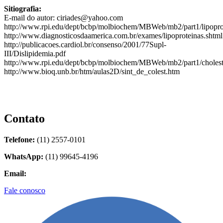
Sitiografia:
E-mail do autor: ciriades@yahoo.com
http://www.rpi.edu/dept/bcbp/molbiochem/MBWeb/mb2/part1/lipopro
http://www.diagnosticosdaamerica.com.br/exames/lipoproteinas.shtml
http://publicacoes.cardiol.br/consenso/2001/77Supl-
III/Dislipidemia.pdf
http://www.rpi.edu/dept/bcbp/molbiochem/MBWeb/mb2/part1/cholest
http://www.bioq.unb.br/htm/aulas2D/sint_de_colest.htm
Contato
Telefone:
(11) 2557-0101
WhatsApp:
(11) 99645-4196
Email:
contato@biolider.com.br
Fale conosco