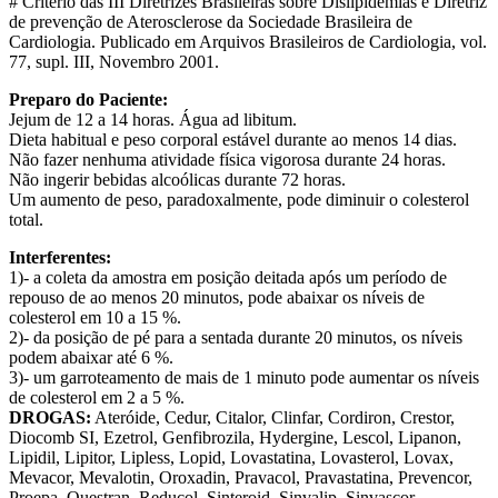
# Critério das III Diretrizes Brasileiras sobre Dislipidemias e Diretriz
de prevenção de Aterosclerose da Sociedade Brasileira de
Cardiologia. Publicado em Arquivos Brasileiros de Cardiologia, vol.
77, supl. III, Novembro 2001.
Preparo do Paciente:
Jejum de 12 a 14 horas. Água ad libitum.
Dieta habitual e peso corporal estável durante ao menos 14 dias.
Não fazer nenhuma atividade física vigorosa durante 24 horas.
Não ingerir bebidas alcoólicas durante 72 horas.
Um aumento de peso, paradoxalmente, pode diminuir o colesterol
total.
Interferentes:
1)- a coleta da amostra em posição deitada após um período de
repouso de ao menos 20 minutos, pode abaixar os níveis de
colesterol em 10 a 15 %.
2)- da posição de pé para a sentada durante 20 minutos, os níveis
podem abaixar até 6 %.
3)- um garroteamento de mais de 1 minuto pode aumentar os níveis
de colesterol em 2 a 5 %.
DROGAS:
Ateróide, Cedur, Citalor, Clinfar, Cordiron, Crestor,
Diocomb SI, Ezetrol, Genfibrozila, Hydergine, Lescol, Lipanon,
Lipidil, Lipitor, Lipless, Lopid, Lovastatina, Lovasterol, Lovax,
Mevacor, Mevalotin, Oroxadin, Pravacol, Pravastatina, Prevencor,
Proepa, Questran, Reducol, Sinteroid, Sinvalip, Sinvascor,