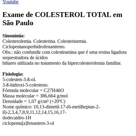
Youtube
Exame de COLESTEROL TOTAL em
São Paulo
Sinonímia:
Colesterolemia. Colesterina. Colesterinemia.
Ciclopentanoperhidrofenantreno.
Obs.: não confundir com colestiramina que é uma resina ligadora
sequestradora de ácidos
biliares utilizada no tratamento da hipercolesterolemia familiar.
Fisiologia:
5-colesten-3-ß-ol.
3-ß-hidroxi-5-colesteno.
Fórmula molecular = C27H46O
Massa molecular = 386,664 g/mol
Densidade = 1,07 g/cm³ (+20ºC)
Nome químico: 10,13-dimetil-17-(6-metilheptan-2-
il)-2,3,4,7,8,9,11,12,14,15,16,17-
dodecaidro-1H
ciclopenta[a]fenantren-3-ol