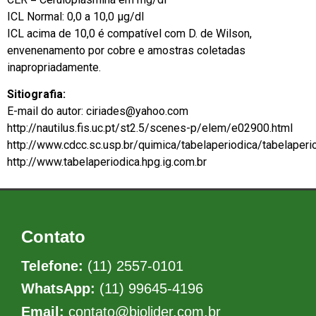
ICL Normal: 0,0 a 10,0 μg/dl
ICL acima de 10,0 é compatível com D. de Wilson,
envenenamento por cobre e amostras coletadas
inapropriadamente.
Sitiografia:
E-mail do autor: ciriades@yahoo.com
http://nautilus.fis.uc.pt/st2.5/scenes-p/elem/e02900.html
http://www.cdcc.sc.usp.br/quimica/tabelaperiodica/tabelaperi
http://www.tabelaperiodica.hpg.ig.com.br
Contato
Telefone:
(11) 2557-0101
WhatsApp:
(11) 99645-4196
Email:
contato@biolider.com.br