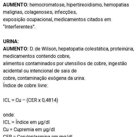
AUMENTO:
hemocromatose, hipertireoidismo, hemopatias
malignas, colagenoses, infecções,
exposição ocupacional, medicamentos citados em
“Interferentes”.
URINA:
AUMENTO:
D. de Wilson, hepatopatia colestática, proteinúria,
medicamentos contendo cobre,
alimentos contaminados por utensílios de cobre, ingestão
acidental ou intencional de sais de
cobre, contaminação exógena da urina.
Índice de cobre livre:
ICL = Cu – (CER x 0,4814)
onde:
ICL = Índice em μg/dl
Cu = Cupremia em μg/dl
CER = Ceruloplasmina em mg/dl