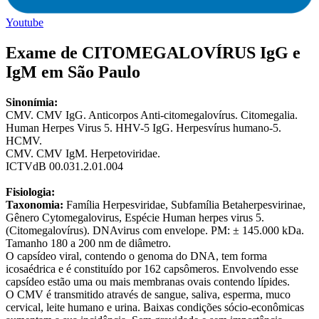
Youtube
Exame de CITOMEGALOVÍRUS IgG e
IgM em São Paulo
Sinonímia:
CMV. CMV IgG. Anticorpos Anti-citomegalovírus. Citomegalia.
Human Herpes Virus 5. HHV-5 IgG. Herpesvírus humano-5.
HCMV.
CMV. CMV IgM. Herpetoviridae.
ICTVdB 00.031.2.01.004
Fisiologia:
Taxonomia:
Família Herpesviridae, Subfamília Betaherpesvirinae,
Gênero Cytomegalovirus, Espécie Human herpes virus 5.
(Citomegalovírus). DNAvirus com envelope. PM: ± 145.000 kDa.
Tamanho 180 a 200 nm de diâmetro.
O capsídeo viral, contendo o genoma do DNA, tem forma
icosaédrica e é constituído por 162 capsômeros. Envolvendo esse
capsídeo estão uma ou mais membranas ovais contendo lípides.
O CMV é transmitido através de sangue, saliva, esperma, muco
cervical, leite humano e urina. Baixas condições sócio-econômicas