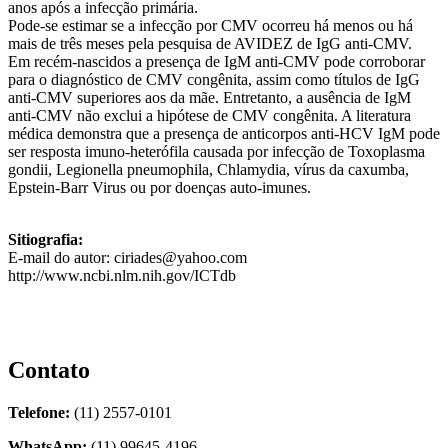
anos após a infecção primária.
Pode-se estimar se a infecção por CMV ocorreu há menos ou há
mais de três meses pela pesquisa de AVIDEZ de IgG anti-CMV.
Em recém-nascidos a presença de IgM anti-CMV pode corroborar
para o diagnóstico de CMV congênita, assim como títulos de IgG
anti-CMV superiores aos da mãe. Entretanto, a ausência de IgM
anti-CMV não exclui a hipótese de CMV congênita. A literatura
médica demonstra que a presença de anticorpos anti-HCV IgM pode
ser resposta imuno-heterófila causada por infecção de Toxoplasma
gondii, Legionella pneumophila, Chlamydia, vírus da caxumba,
Epstein-Barr Virus ou por doenças auto-imunes.
Sitiografia:
E-mail do autor: ciriades@yahoo.com
http://www.ncbi.nlm.nih.gov/ICTdb
Contato
Telefone:
(11) 2557-0101
WhatsApp:
(11) 99645-4196