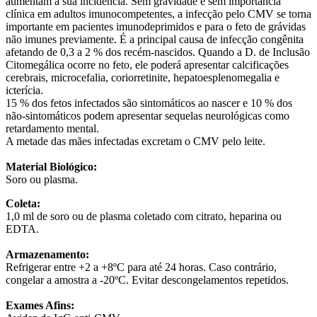
aumentam a sua incidência. Sem gravidade e sem importância
clínica em adultos imunocompetentes, a infecção pelo CMV se torna
importante em pacientes imunodeprimidos e para o feto de grávidas
não imunes previamente. É a principal causa de infecção congênita
afetando de 0,3 a 2 % dos recém-nascidos. Quando a D. de Inclusão
Citomegálica ocorre no feto, ele poderá apresentar calcificações
cerebrais, microcefalia, coriorretinite, hepatoesplenomegalia e
icterícia.
15 % dos fetos infectados são sintomáticos ao nascer e 10 % dos
não-sintomáticos podem apresentar sequelas neurológicas como
retardamento mental.
A metade das mães infectadas excretam o CMV pelo leite.
Material Biológico:
Soro ou plasma.
Coleta:
1,0 ml de soro ou de plasma coletado com citrato, heparina ou
EDTA.
Armazenamento:
Refrigerar entre +2 a +8ºC para até 24 horas. Caso contrário,
congelar a amostra a -20ºC. Evitar descongelamentos repetidos.
Exames Afins: