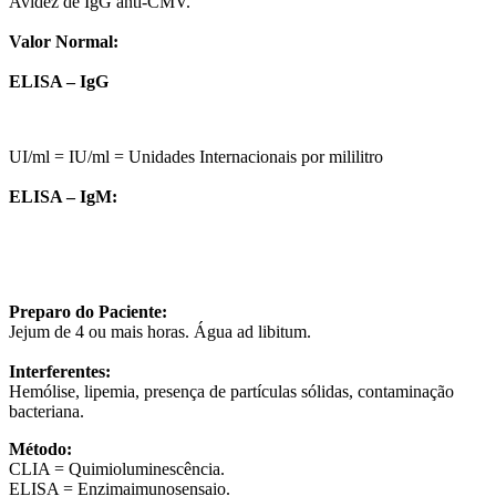
Avidez de IgG anti-CMV.
Valor Normal:
ELISA – IgG
UI/ml = IU/ml = Unidades Internacionais por mililitro
ELISA – IgM:
Preparo do Paciente:
Jejum de 4 ou mais horas. Água ad libitum.
Interferentes:
Hemólise, lipemia, presença de partículas sólidas, contaminação
bacteriana.
Método:
CLIA = Quimioluminescência.
ELISA = Enzimaimunosensaio.