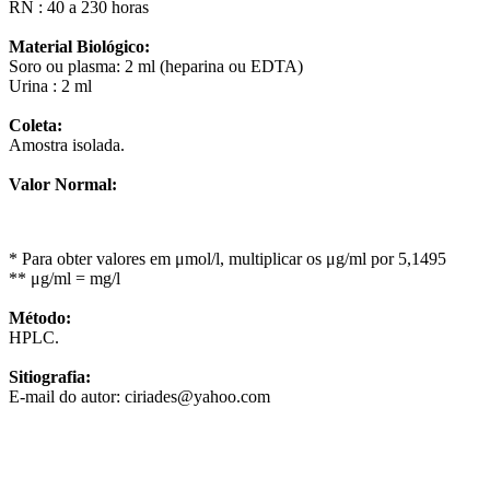
RN : 40 a 230 horas
Material Biológico:
Soro ou plasma: 2 ml (heparina ou EDTA)
Urina : 2 ml
Coleta:
Amostra isolada.
Valor Normal:
* Para obter valores em μmol/l, multiplicar os μg/ml por 5,1495
** μg/ml = mg/l
Método:
HPLC.
Sitiografia:
E-mail do autor: ciriades@yahoo.com