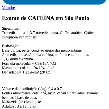
Youtube
Exame de CAFEÍNA em São Paulo
Sinonímia:
Trimetilxantina. 1,3,7-trimetilxantina. Coffea arabica. Coffea
canephora var. robusta.
Fisiologia:
Base púrica, pertencente ao grupo das metilxantinas.
As metilxantinas são três: cafeína, teofilina e teobromina.
1,3,7-trimetilxantina
Fórmula molecular = C8H10N4O2
Massa molecular = 194,194 g/mol
Densidade = 1,23 g/cm³ (20ºC)
Volume de distribuição (l/kg): 0,4 a 0,7
Fontes alimentares: café, chá, mate, cacau e derivados, guaraná,
bebidas à base de cola.
Meia-vida (t½) biológica:
Adultos : 3 a 12 horas