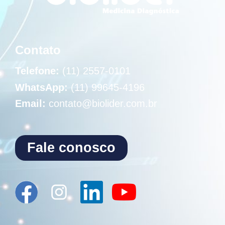
Contato
Telefone:
(11) 2557-0101
WhatsApp:
(11) 99645-4196
Email:
contato@biolider.com.br
Fale conosco