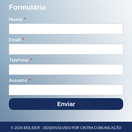
Formulário
Nome
Email
Telefone
Assunto
Enviar
© 2026 BIOLIDER - DESENVOLVIDO POR CINTRA COMUNICAÇÃO