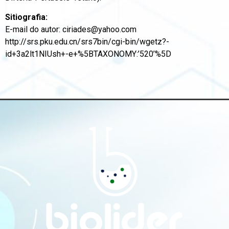
Sitiografia:
E-mail do autor: ciriades@yahoo.com
http://srs.pku.edu.cn/srs7bin/cgi-bin/wgetz?-
id+3a2lt1NIUsh+-e+%5BTAXONOMY:’520’%5D