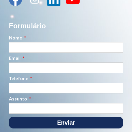
Formulário
Nome
Email
Telefone
Assunto
Enviar