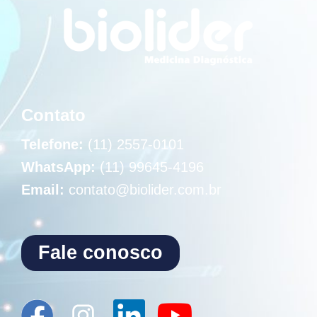
Contato
Telefone:
(11) 2557-0101
WhatsApp:
(11) 99645-4196
Email:
contato@biolider.com.br
Fale conosco