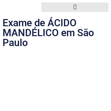
Exame de ÁCIDO
MANDÉLICO em São
Paulo
Sinonímia:
Mandelato. Vinil-benzeno. Ácido fenilglicocólico.
Ácido DL-α-hidroxifenilacético. Ácido amigdálico.
Fisiologia
:
Fórmula molecular = C8H8O3
Massa molecular = 152,1482 g/mol
O Estireno e o Etil-benzeno são utilizados na fabricação de
plásticos, polímeros elásticos,