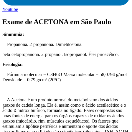
Youtube
Exame de ACETONA em São Paulo
Sinonímia:
Propanona. 2-propanona. Dimetilcetona.
beta-cetopropanona. 2-propanol. Isopropanol. Éter piroacético.
Fisiologia:
Fórmula molecular = C3H6O Massa molecular = 58,0794 g/mol
Densidade = 0,79 g/cm³ (20ºC)
A Acetona é um produto normal do metabolismo dos ácidos
graxos de cadeia longa. Ela é, assim como o ácido acetilacético e o
ácido ß-hidroxibutírico, formada no fígado. Esses compostos são
boas fontes de energia para os órgãos capazes de oxidar os ácidos
graxos (miocárdio, rim, músculos esqueléticos). Os fatores que
estimulam a lipólise periférica e aumentam o aporte dos ácidos
graxos livres para o fígado são cetogênicos (glucagon, TSH, ACTH,