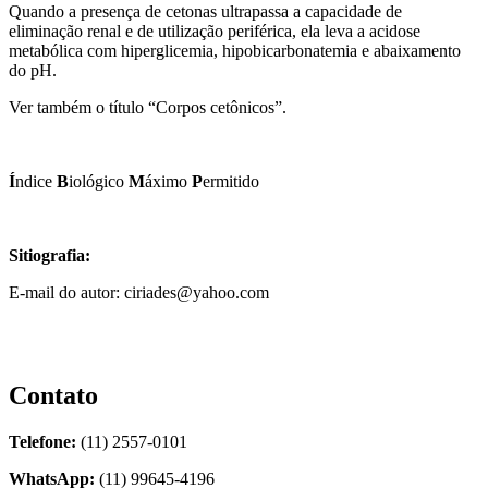
Quando a presença de cetonas ultrapassa a capacidade de
eliminação renal e de utilização periférica, ela leva a acidose
metabólica com hiperglicemia, hipobicarbonatemia e abaixamento
do pH.
Ver também o título “Corpos cetônicos”.
Í
ndice
B
iológico
M
áximo
P
ermitido
Sitiografia:
E-mail do autor: ciriades@yahoo.com
Contato
Telefone:
(11) 2557-0101
WhatsApp:
(11) 99645-4196